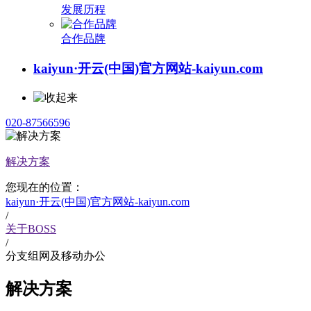
发展历程
合作品牌
kaiyun·开云(中国)官方网站-kaiyun.com
020-87566596
解决方案
您现在的位置：
kaiyun·开云(中国)官方网站-kaiyun.com
/
关于BOSS
/
分支组网及移动办公
解决方案