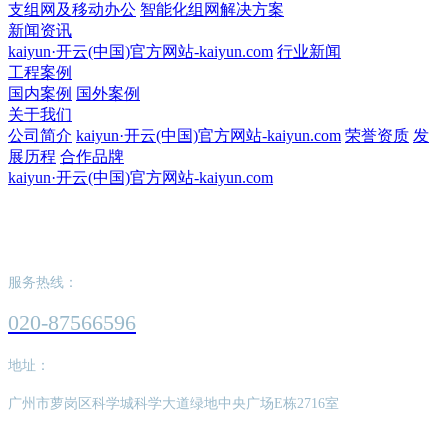
支组网及移动办公
智能化组网解决方案
新闻资讯
kaiyun·开云(中国)官方网站-kaiyun.com
行业新闻
工程案例
国内案例
国外案例
关于我们
公司简介
kaiyun·开云(中国)官方网站-kaiyun.com
荣誉资质
发
展历程
合作品牌
kaiyun·开云(中国)官方网站-kaiyun.com
kaiyun·开云(中国)官方网站-kaiyun.com
服务热线：
020-87566596
地址：
广州市萝岗区科学城科学大道绿地中央广场E栋2716室
版权所有：kaiyun·开云(中国)官方网站-kaiyun.com
SEO标